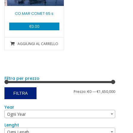
CO.MAR COMET 65 s
€
0.00
AGGIUNGI AL CARRELLO
Filtra per prezzo
Prezzo
Prezzo
Prezzo:
€0
—
€1,650,000
FILTRA
Min
Max
Year
Ogni Year
Lenght
Ogni Lengh