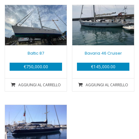
caro
Baltic 87
Bavaria 46 Cruiser
€
750,000.00
€
145,000.00
AGGIUNGI AL CARRELLO
AGGIUNGI AL CARRELLO