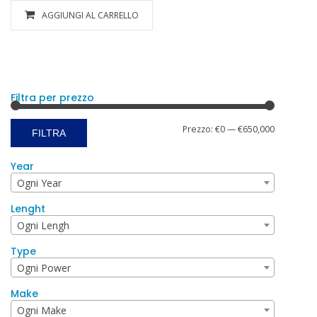
AGGIUNGI AL CARRELLO
Filtra per prezzo
Prezzo
Prezzo
Prezzo:
€0
—
€650,000
FILTRA
Min
Max
Year
Ogni Year
Lenght
Ogni Lengh
Type
Ogni Power
Make
Ogni Make