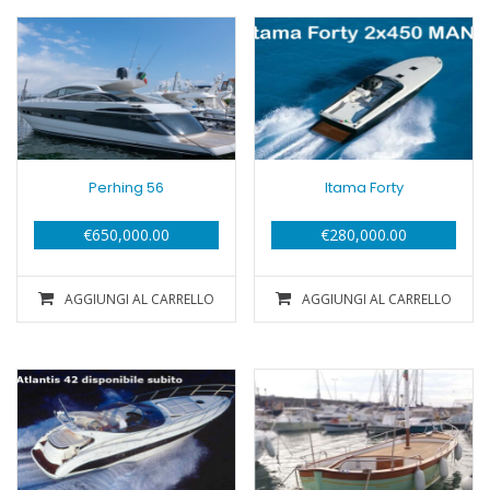
più
caro
Perhing 56
Itama Forty
€
650,000.00
€
280,000.00
AGGIUNGI AL CARRELLO
AGGIUNGI AL CARRELLO