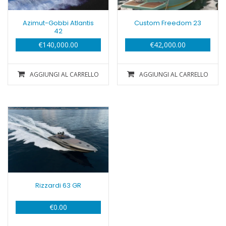
Azimut-Gobbi Atlantis
Custom Freedom 23
42
€
140,000.00
€
42,000.00
AGGIUNGI AL CARRELLO
AGGIUNGI AL CARRELLO
Rizzardi 63 GR
€
0.00