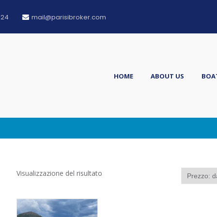
124
mail@parisibroker.com
HOME
ABOUT US
BOAT
rl
Visualizzazione del risultato