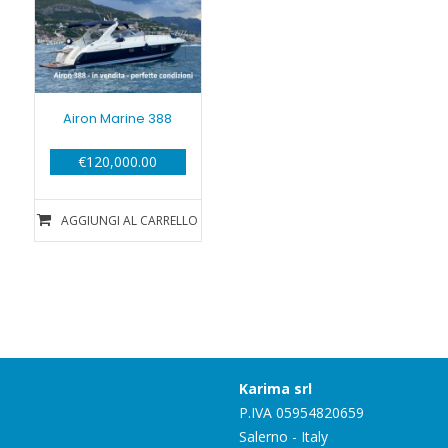
Airon Marine 388
€
120,000.00
AGGIUNGI AL CARRELLO
Karima srl
P.IVA 05954820659
Salerno - Italy