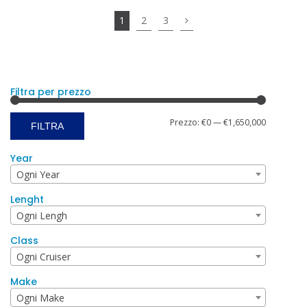
1
2
3
Filtra per prezzo
Prezzo
Prezzo
Prezzo:
€0
—
€1,650,000
FILTRA
Min
Max
Year
Ogni Year
Lenght
Ogni Lengh
Class
Ogni Cruiser
Make
Ogni Make