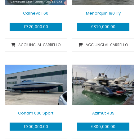
Carnevali 60
Menorquin 180 Fly
€
320,000.00
€
310,000.00
AGGIUNGI AL CARRELLO
AGGIUNGI AL CARRELLO
Conam 600 Sport
Azimut 43S
€
300,000.00
€
300,000.00