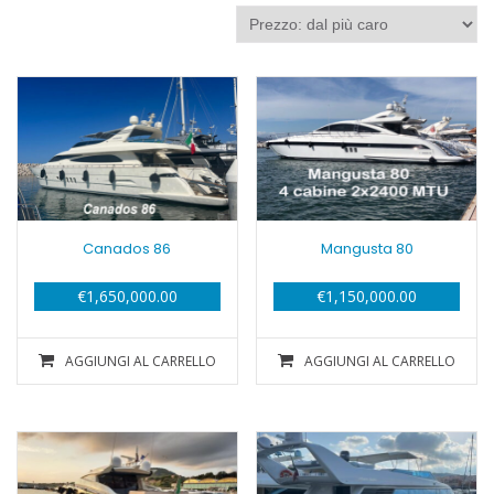
più
caro
Canados 86
Mangusta 80
€
1,650,000.00
€
1,150,000.00
AGGIUNGI AL CARRELLO
AGGIUNGI AL CARRELLO