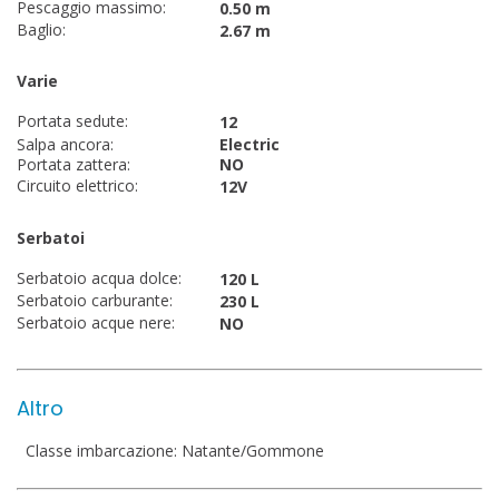
Pescaggio massimo:
0.50 m
Baglio:
2.67 m
Varie
Portata sedute:
12
Salpa ancora:
Electric
Portata zattera:
NO
Circuito elettrico:
12V
Serbatoi
Serbatoio acqua dolce:
120 L
Serbatoio carburante:
230 L
Serbatoio acque nere:
NO
Altro
Classe imbarcazione: Natante/Gommone