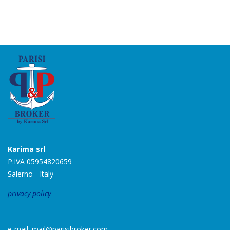
Karima srl
P.IVA 05954820659
Salerno - Italy
privacy policy
e-mail: mail@parisibroker.com