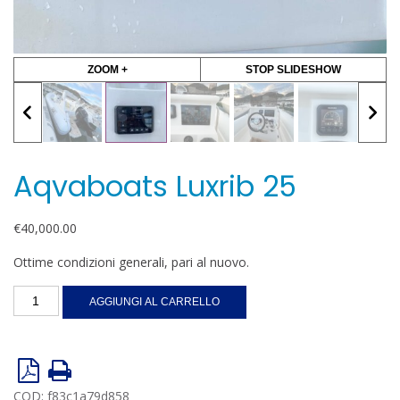
ZOOM +
STOP SLIDESHOW
Aqvaboats Luxrib 25
€
40,000.00
Ottime condizioni generali, pari al nuovo.
Aqvaboats
AGGIUNGI AL CARRELLO
Luxrib
25
quantità
COD:
f83c1a79d858